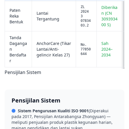
Diberika
ZL
Paten
2024
Lantai
n (CN
Reka
3
Tergantung
3093934
07834
Bentuk
00 S)
03.2
Tanda
Daganga
AnchorCare (Tikar
Sah
No.
n
Lantai/Anti-
2024–
77850
644
Berdafta
gelincir Kelas 27)
2034
r
Pensijilan Sistem
Pensijilan Sistem
Sistem Pengurusan Kualiti ISO 9001
(Diperakui
pada 2017, Pensijilan Antarabangsa Zhongyuan) —
meliputi penjualan produk plastik kegunaan harian,
mainan pendidikan dan lantai sukan.