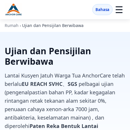
☰
Bahasa
Rumah
›
Ujian dan Pensijilan Berwibawa
Ujian dan Pensijilan
Berwibawa
Lantai Kusyen Jatuh Warga Tua AnchorCare telah
berlalu
EU REACH SVHC
、
SGS
pelbagai ujian
(pengenalpastian bahan PP, kadar kegagalan
rintangan retak tekanan alam sekitar 0%,
penuaan cahaya xenon-arka 7000 jam,
antibakteria, keselamatan mainan) , dan
diperolehi
Paten Reka Bentuk Lantai