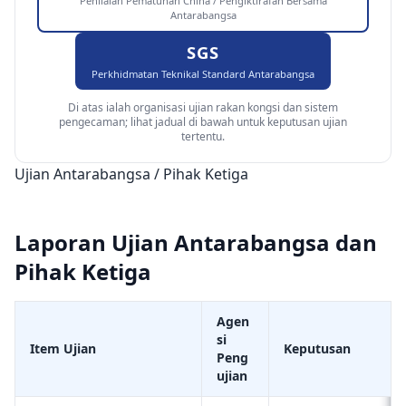
Penilaian Pematuhan China / Pengiktirafan Bersama
Antarabangsa
SGS
Perkhidmatan Teknikal Standard Antarabangsa
Di atas ialah organisasi ujian rakan kongsi dan sistem
pengecaman; lihat jadual di bawah untuk keputusan ujian
tertentu.
Ujian Antarabangsa / Pihak Ketiga
Laporan Ujian Antarabangsa dan
Pihak Ketiga
Agen
si
Item Ujian
Keputusan
Peng
ujian