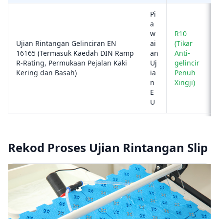
Pi
a
w
R10
Ujian Rintangan Gelinciran EN
ai
(Tikar
16165 (Termasuk Kaedah DIN Ramp
an
Anti-
R-Rating, Permukaan Pejalan Kaki
Uj
gelincir
Kering dan Basah)
ia
Penuh
n
Xingji)
E
U
Rekod Proses Ujian Rintangan Slip