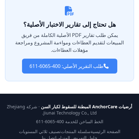
هل تحتاج إلى تقارير الاختبار الأصلية؟
يمكن طلب تقارير PDF الأصلية الكاملة من فريق
المبيعات لتقديم العطاءات ومواءمة المشروع ومراجعة
مؤهلات العطاءات.
طلب التقرير الأصلي: 400-6065-611
أرضيات AnchorCare المبطنة للسقوط لكبار السن
· شركة Zhejiang
Jiunai Technology Co., Ltd.
الخط الساخن للخدمة 400-6065-611
الصفحة الرئيسية
سلسلة المنتجات
تصنيف ثلاثي المستويات
حلول التمريض المنزلي
اتصل بنا