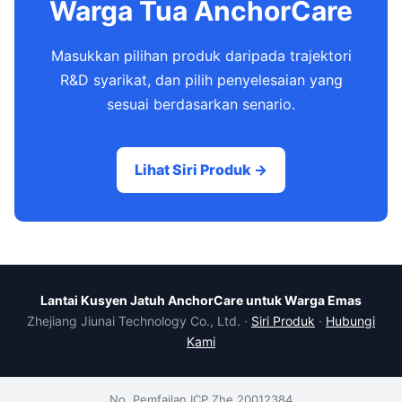
Warga Tua AnchorCare
Masukkan pilihan produk daripada trajektori
R&D syarikat, dan pilih penyelesaian yang
sesuai berdasarkan senario.
Lihat Siri Produk →
Lantai Kusyen Jatuh AnchorCare untuk Warga Emas
Zhejiang Jiunai Technology Co., Ltd. ·
Siri Produk
·
Hubungi
Kami
No. Pemfailan ICP Zhe 20012384