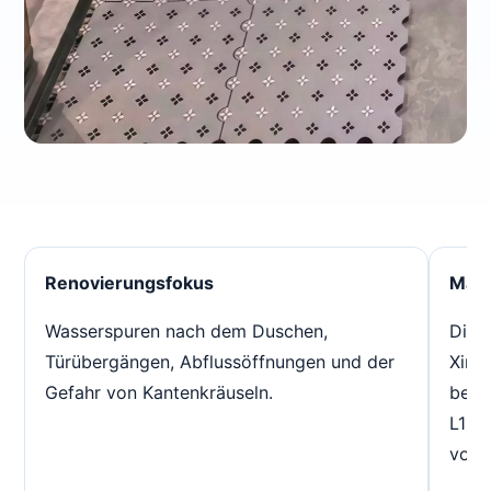
Renovierungsfokus
Mate
Wasserspuren nach dem Duschen,
Die 
Türübergängen, Abflussöffnungen und der
Xing
Gefahr von Kantenkräuseln.
bevo
L1 op
vorü