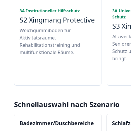
3A Institutioneller Hilfsschutz
3A Univer
Schutz
S2 Xingmang Protective
S3 Xi
Weichgummiboden für
Allzwec
Aktivitätsräume,
Senioren
Rehabilitationstraining und
Schutz u
multifunktionale Räume.
bringt.
Schnellauswahl nach Szenario
Badezimmer/Duschbereiche
Schlaf