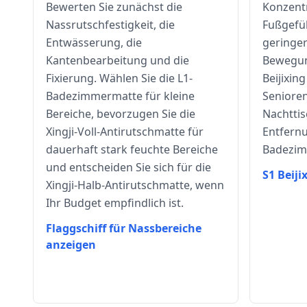
Bewerten Sie zunächst die
Konzentr
Nassrutschfestigkeit, die
Fußgefü
Entwässerung, die
geringe
Kantenbearbeitung und die
Bewegung
Fixierung. Wählen Sie die L1-
Beijixing
Badezimmermatte für kleine
Seniore
Bereiche, bevorzugen Sie die
Nachtti
Xingji-Voll-Antirutschmatte für
Entfern
dauerhaft stark feuchte Bereiche
Badezim
und entscheiden Sie sich für die
S1 Beiji
Xingji-Halb-Antirutschmatte, wenn
Ihr Budget empfindlich ist.
Flaggschiff für Nassbereiche
anzeigen