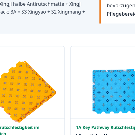
ngji halbe Antirutschmatte + Xingji
bevorzugen
tack; 3A = S3 Xingyao + S2 Xingmang +
Pflegebere
rutschfestigkeit im
1A Key Pathway Rutschfesti
ich