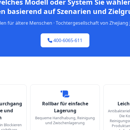
, welches Modell oder System Sie wähl
 basierend auf Szenarien und Zielg
n für ältere Menschen · Tochtergesellschaft von Zhejiang J
400-6065-611
Durchgang
Rollbar für einfache
Leich
le und
Lagerung
Antibakterie
Die Ko
n
Bequeme Handhabung, Reinigung
Reinigungsm
und Zwischenlagerung
in Blockieren
Produktan
t sichtbare