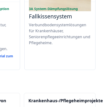
Option
3A System-Dämpfungslösung
Fallkissensystem
tur,
Verbundbodensystemlösungen
für Krankenhäuser,
Seniorenpflegeeinrichtungen und
Pflegeheime.
gen.
rial zum
von
Krankenhaus-/Pflegeheimprojekte