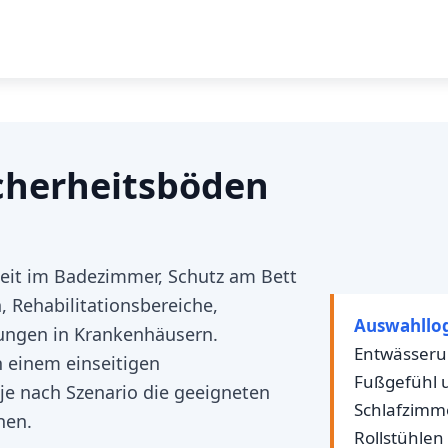
icherheitsböden
keit im Badezimmer, Schutz am Bett
, Rehabilitationsbereiche,
Auswahllog
ungen in Krankenhäusern.
Entwässerun
n einem einseitigen
Fußgefühl u
e nach Szenario die geeigneten
Schlafzimme
nen.
Rollstühlen