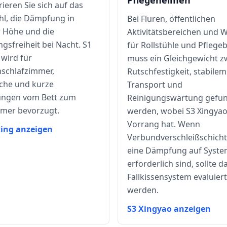
Pflegeheimen
ieren Sie sich auf das
hl, die Dämpfung in
Bei Fluren, öffentlichen
r Höhe und die
Aktivitätsbereichen und 
sfreiheit bei Nacht. S1
für Rollstühle und Pflege
 wird für
muss ein Gleichgewicht z
nschlafzimmer,
Rutschfestigkeit, stabilem
sche und kurze
Transport und
ungen vom Bett zum
Reinigungswartung gefu
mer bevorzugt.
werden, wobei S3 Xingya
Vorrang hat. Wenn
xing anzeigen
Verbundverschleißschich
eine Dämpfung auf Syst
erforderlich sind, sollte d
Fallkissensystem evaluiert
werden.
S3 Xingyao anzeigen