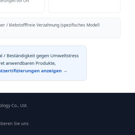
erungen vor Ort
er / klebstofffreie Verzahnung (spezifisches Modell
ial / Beständigkeit gegen Umweltstress
kret anwendbaren Produkte,
stzertifizierungen anzeigen →
logy Co., Ltd.
tieren Sie uns