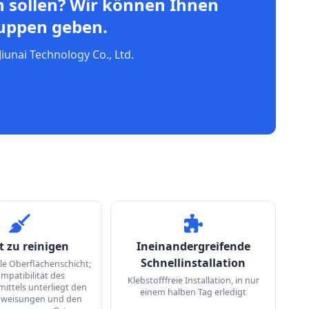
en sollen? Wir können Ihnen
ruppen geben.
iunai Technology Co., Ltd.
t zu reinigen
Ineinandergreifende
Schnellinstallation
lle Oberflächenschicht;
mpatibilität des
Klebstofffreie Installation, in nur
ittels unterliegt den
einem halben Tag erledigt
weisungen und den