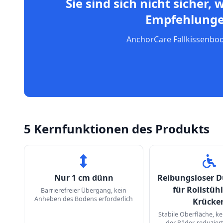
Sie sind sich nicht sicher
Empfehlungen
AnchorCare Fallkissenbode
5 Kernfunktionen des Produkts
Nur 1 cm dünn
Reibungsloser 
für Rollstüh
Barrierefreier Übergang, kein
Anheben des Bodens erforderlich
Krücke
Stabile Oberfläche, ke
der Räder, reduzier