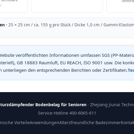
Anford
e
en ·
25 × 25 cm / ca. 155 g pro Stück / Dicke 1,0 cm / Gummi-Elastom
en Website veröffentlichten Informationen umfassen SGS (PP-Mater
akteriell), GB 18883 Raumluft, EU REACH, ISO 9001 usw. Die kon
unterliegen den entsprechenden Berichten oder Zertifikaten.
Te
turzdämpfender Bodenbelag für Senioren
· Zhejiang Jiunai Techno
Service-Hotline 400-6065-611
nische Vorteile
Anwendungen
Altersfreundliche Badezimmer
Kontak