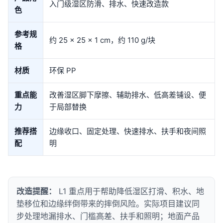
入门级湿区防滑、排水、快速改造款
色
参考规
约 25 × 25 × 1 cm，约 110 g/块
格
材质
环保 PP
重点能
改善湿区脚下摩擦、辅助排水、低高差铺设、便
力
于局部替换
推荐搭
边缘收口、固定处理、快速排水、扶手和夜间照
配
明
改造提醒：
L1 重点用于帮助降低湿区打滑、积水、地
垫移位和边缘绊倒带来的摔倒风险。实际项目建议同
步处理地漏排水、门槛高差、扶手和照明；地面产品