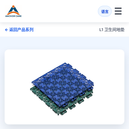
☰
语言
← 返回产品系列
L1 卫生间地垫