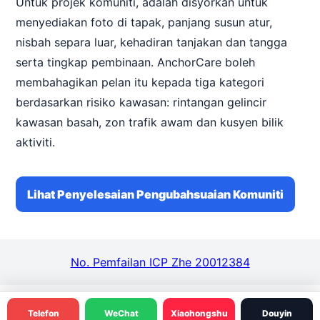
Untuk projek komuniti, adalah disyorkan untuk
menyediakan foto di tapak, panjang susun atur,
nisbah separa luar, kehadiran tanjakan dan tangga
serta tingkap pembinaan. AnchorCare boleh
membahagikan pelan itu kepada tiga kategori
berdasarkan risiko kawasan: rintangan gelincir
kawasan basah, zon trafik awam dan kusyen bilik
aktiviti.
Lihat Penyelesaian Pengubahsuaian Komuniti
No. Pemfailan ICP Zhe 20012384
Telefon
WeChat
Xiaohongshu
Douyin