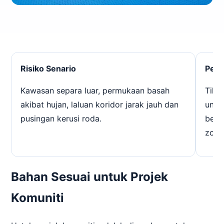
Risiko Senario
Pemi
Kawasan separa luar, permukaan basah
Tikar
akibat hujan, laluan koridor jarak jauh dan
untu
pusingan kerusi roda.
bert
zon 
Bahan Sesuai untuk Projek
Komuniti