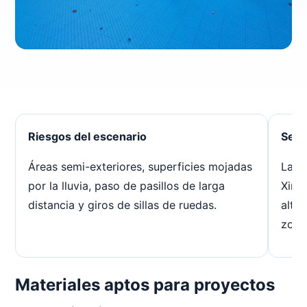
Riesgos del escenario
Sele
Áreas semi-exteriores, superficies mojadas
La a
por la lluvia, paso de pasillos de larga
Xingj
distancia y giros de sillas de ruedas.
alta
zonas
Materiales aptos para proyectos